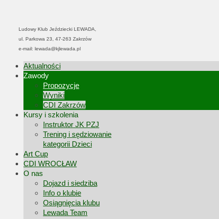
Ludowy Klub Jeździecki LEWADA,
ul. Parkowa 23, 47-263 Zakrzów
e-mail: lewada@kjlewada.pl
Aktualności
Zawody
Propozycje
Wyniki
CDI Zakrzów
Kursy i szkolenia
Instruktor JK PZJ
Trening i sędziowanie
kategorii Dzieci
Art Cup
CDI WROCŁAW
O nas
Dojazd i siedziba
Info o klubie
Osiągnięcia klubu
Lewada Team