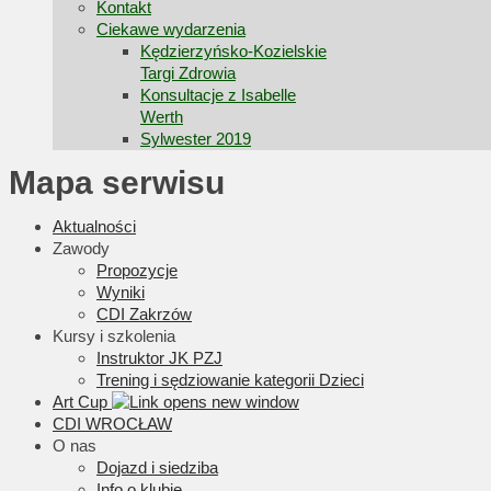
Kontakt
Ciekawe wydarzenia
Kędzierzyńsko-Kozielskie
Targi Zdrowia
Konsultacje z Isabelle
Werth
Sylwester 2019
Mapa serwisu
Aktualności
Zawody
Propozycje
Wyniki
CDI Zakrzów
Kursy i szkolenia
Instruktor JK PZJ
Trening i sędziowanie kategorii Dzieci
Art Cup
CDI WROCŁAW
O nas
Dojazd i siedziba
Info o klubie