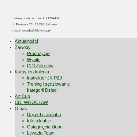
Ludowy Klub Jeździecki LEWADA,
ul. Parkowa 23, 47-263 Zakrzów
e-mail: lewada@kjlewada.pl
Aktualności
Zawody
Propozycje
Wyniki
CDI Zakrzów
Kursy i szkolenia
Instruktor JK PZJ
Trening i sędziowanie
kategorii Dzieci
Art Cup
CDI WROCŁAW
O nas
Dojazd i siedziba
Info o klubie
Osiągnięcia klubu
Lewada Team