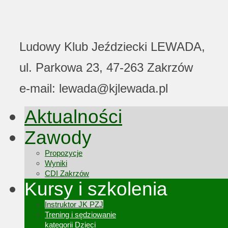
Ludowy Klub Jeździecki LEWADA,
ul. Parkowa 23, 47-263 Zakrzów
e-mail: lewada@kjlewada.pl
Aktualności
Zawody
Propozycje
Wyniki
CDI Zakrzów
Kursy i szkolenia
Instruktor JK PZJ
Trening i sędziowanie
kategorii Dzieci