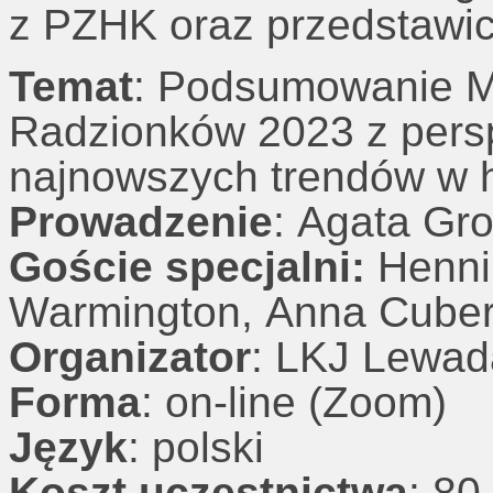
z PZHK oraz przedstawi
Temat
: Podsumowanie 
Radzionków 2023 z pers
najnowszych trendów w h
Prowadzenie
: Agata Gro
Goście specjalni:
Hennin
Warmington, Anna Cube
Organizator
: LKJ Lewad
Forma
: on-line (Zoom)
Język
: polski
Koszt uczestnictwa
: 80 