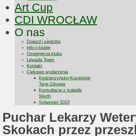
Art Cup
CDI WROCŁAW
O nas
Dojazd i siedziba
Info o klubie
Osiągnięcia klubu
Lewada Team
Kontakt
Ciekawe wydarzenia
Kędzierzyńsko-Kozielskie
Targi Zdrowia
Konsultacje z Isabelle
Werth
Sylwester 2019
Puchar Lekarzy Wetery
Skokach przez przesz