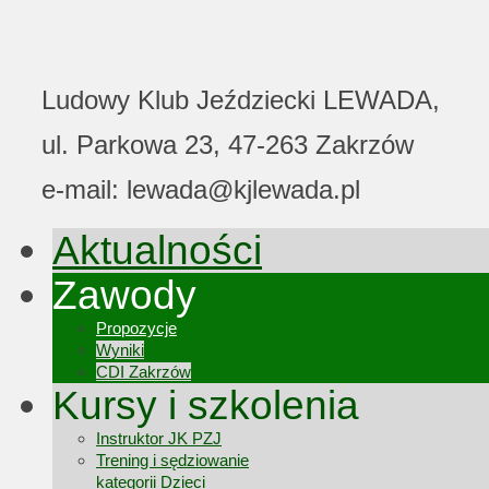
Ludowy Klub Jeździecki LEWADA,
ul. Parkowa 23, 47-263 Zakrzów
e-mail: lewada@kjlewada.pl
Aktualności
Zawody
Propozycje
Wyniki
CDI Zakrzów
Kursy i szkolenia
Instruktor JK PZJ
Trening i sędziowanie
kategorii Dzieci