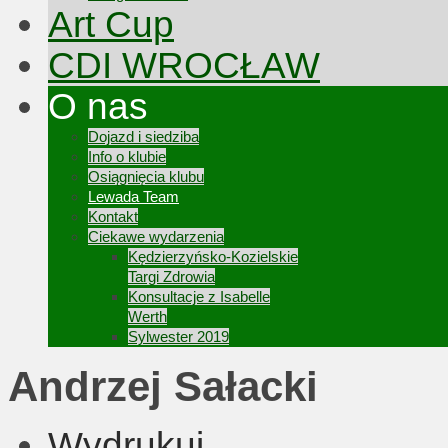
Art Cup
CDI WROCŁAW
O nas
Dojazd i siedziba
Info o klubie
Osiągnięcia klubu
Lewada Team
Kontakt
Ciekawe wydarzenia
Kędzierzyńsko-Kozielskie
Targi Zdrowia
Konsultacje z Isabelle
Werth
Sylwester 2019
Andrzej Sałacki
Wydrukuj