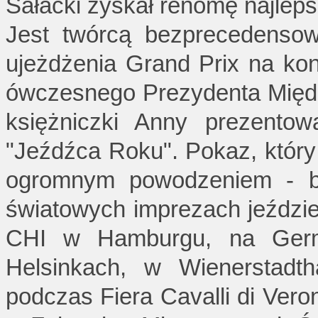
Sałacki zyskał renomę najlep
Jest twórcą bezprecedensow
ujeżdżenia Grand Prix na kon
ówczesnego Prezydenta Międz
księżniczki Anny prezentow
"Jeźdźca Roku". Pokaz, który
ogromnym powodzeniem - by
światowych imprezach jeździ
CHI w Hamburgu, na Ger
Helsinkach, w Wienerstadt
podczas Fiera Cavalli di Ver