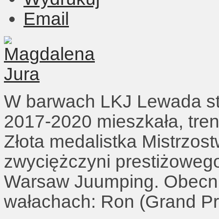
Email
W barwach LKJ Lewada sta
2017-2020 mieszkała, treno
Złota medalistka Mistrzos
zwyciężczyni prestiżoweg
Warsaw Juumping. Obecnie
wałachach: Ron (Grand Pri