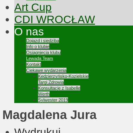
Art Cup
CDI WROCŁAW
O nas
Dojazd i siedziba
Info o klubie
Osiągnięcia klubu
Lewada Team
Kontakt
Ciekawe wydarzenia
Kędzierzyńsko-Kozielskie
Targi Zdrowia
Konsultacje z Isabelle
Werth
Sylwester 2019
Magdalena Jura
Wydrukuj