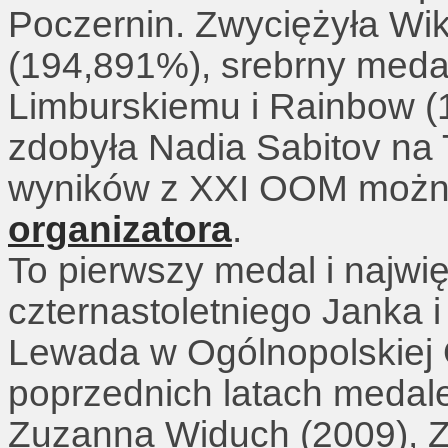
Poczernin. Zwyciężyła Wikt
(194,891%), srebrny meda
Limburskiemu i Rainbow (
zdobyła Nadia Sabitov na 
wyników z XXI OOM możn
organizatora
.
To pierwszy medal i najwię
czternastoletniego Janka 
Lewada w Ogólnopolskiej 
poprzednich latach medal
Zuzanna Widuch (2009), Z