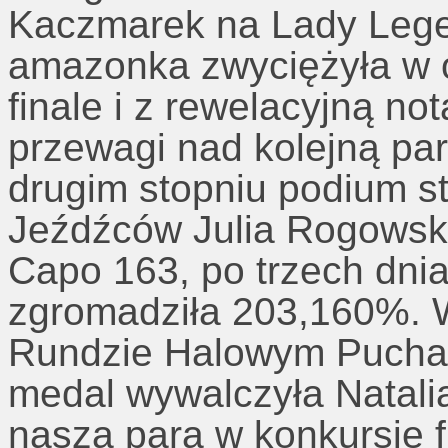
Kaczmarek na Lady Lege
amazonka zwyciężyła w 
finale i z rewelacyjną n
przewagi nad kolejną par
drugim stopniu podium st
Jeźdźców Julia Rogowska
Capo 163, po trzech dnia
zgromadziła 203,160%. 
Rundzie Halowym Puchar
medal wywalczyła Natali
nasza para w konkursie f