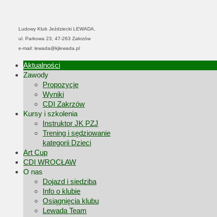
Ludowy Klub Jeździecki LEWADA,
ul. Parkowa 23, 47-263 Zakrzów
e-mail: lewada@kjlewada.pl
Aktualności
Zawody
Propozycje
Wyniki
CDI Zakrzów
Kursy i szkolenia
Instruktor JK PZJ
Trening i sędziowanie
kategorii Dzieci
Art Cup
CDI WROCŁAW
O nas
Dojazd i siedziba
Info o klubie
Osiągnięcia klubu
Lewada Team