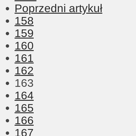
Poprzedni artykuł
158
159
160
161
162
163
164
165
166
167