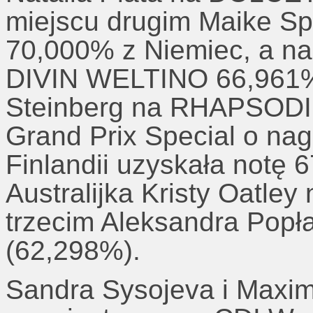
miejscu drugim Maike 
70,000% z Niemiec, a na
DIVIN WELTINO 66,961% 
Steinberg na RHAPSODIE
Grand Prix Special o nag
Finlandii uzyskała notę
Australijka Kristy Oatle
trzecim Aleksandra Po
(62,298%).
Sandra Sysojeva i Maxim