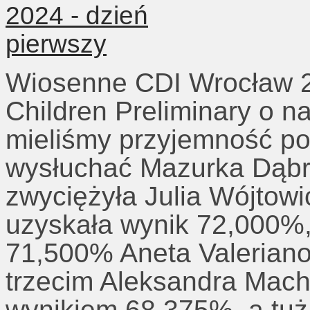
Wiosenne CDI Wrocław 2
Children Preliminary o n
mieliśmy przyjemność po 
wysłuchać Mazurka Dąbr
zwyciężyła Julia Wójtow
uzyskała wynik 72,000%,
71,500% Aneta Valeriano
trzecim Aleksandra Mac
wynikiem 68,375%, a tuż