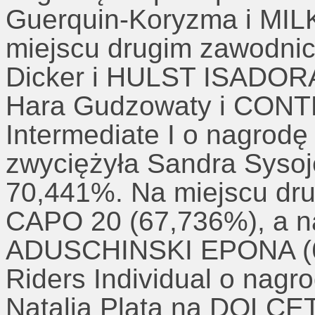
Guerquin-Koryzma i MIL
miejscu drugim zawodnic
Dicker i HULST ISADORA
Hara Gudzowaty i CONT
Intermediate I o nagrod
zwyciężyła Sandra Syso
70,441%. Na miejscu dru
CAPO 20 (67,736%), a na
ADUSCHINSKI EPONA (
Riders Individual o nag
Natalia Plata na DOLCE