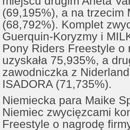
miejscu drugim Aneta Va
(69,195%), a na trzecim 
(68,792%).
Komplet zwyc
Guerquin-Koryzmy i MIL
Pony Riders Freestyle o 
uzyskała 75,935%, a drug
zawodniczka z Niderlan
ISADORA (71,735%).
Niemiecka para Maike S
Niemiec zwycięzcami ko
Freestyle o nagrodę fir