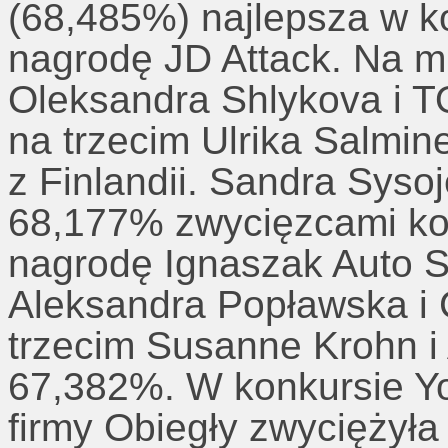
(68,485%) najlepsza w k
nagrodę JD Attack. Na m
Oleksandra Shlykova i
na trzecim Ulrika Salm
z Finlandii.
Sandra Syso
68,177% zwycięzcami kon
nagrodę Ignaszak Auto S
Aleksandra Popławska i
trzecim Susanne Krohn
67,382%.
W konkursie Y
firmy Obiegły zwyciężył