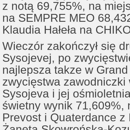
z notą 69,755%, na miej
na SEMPRE MEO 68,432%
Klaudia Hałeła na CHIK
Wieczór zakończył się 
Sysojevej, po zwycięstwi
najlepsza takze w Grand 
zwycięstwa zawodniczki 
Sysojeva i jej ośmioletn
świetny wynik 71,609%, 
Prevost i Quaterdance z 
Żaneta Skowrońska-Kozu