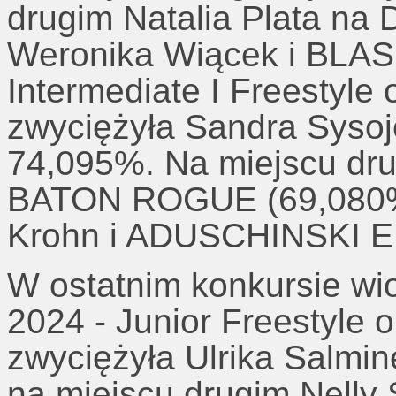
drugim Natalia Plata na
Weronika Wiącek i BLA
Intermediate I Freestyle
zwyciężyła Sandra Syso
74,095%. Na miejscu dru
BATON ROGUE (69,080%)
Krohn i ADUSCHINSKI E
W ostatnim konkursie wi
2024 - Junior Freestyle 
zwyciężyła Ulrika Salmi
na miejscu drugim Nelly 