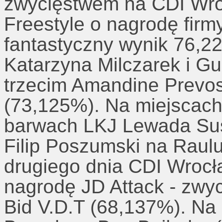
zwycięstwem na CDI Wroc
Freestyle o nagrodę firm
fantastyczny wynik 76,2
Katarzyna Milczarek i G
trzecim Amandine Prevost
(73,125%). Na miejscach
barwach LKJ Lewada Susa
Filip Poszumski na Raulu
drugiego dnia CDI Wrocła
nagrodę JD Attack - zwyc
Bid V.D.T (68,137%). Na