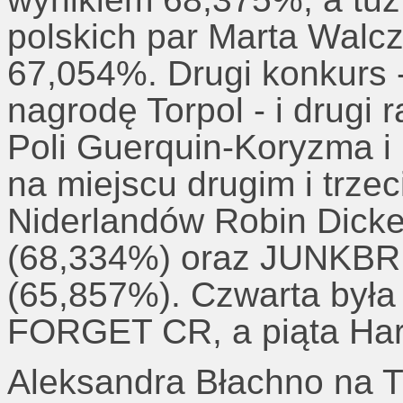
polskich par Marta Walc
67,054%.
Drugi konkurs 
nagrodę Torpol - i drugi 
Poli Guerquin-Koryzma 
na miejscu drugim i trze
Niderlandów Robin Dic
(68,334%) oraz JUNKB
(65,857%). Czwarta był
FORGET CR, a piąta Ha
Aleksandra Błachno n