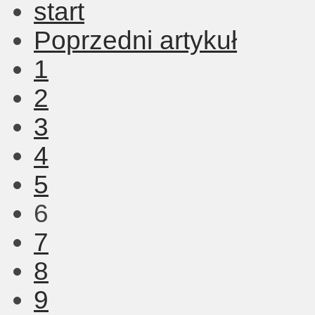
start
Poprzedni artykuł
1
2
3
4
5
6
7
8
9