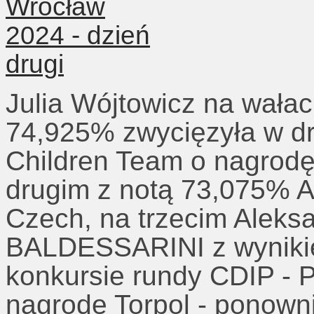
Julia Wójtowicz na wał
74,925% zwycięzyła w dr
Children Team o nagrodę
drugim z notą 73,075% A
Czech, na trzecim Aleks
BALDESSARINI z wynik
konkursie rundy CDIP - P
nagrodę Torpol - ponowni