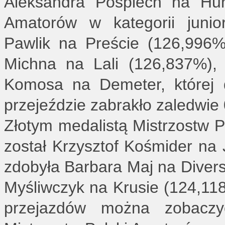
Aleksandra Pośpiech na Hun
Amatorów w kategorii junior
Pawlik na Preście (126,996
Michna na Lali (126,837%),
Komosa na Demeter, której 
przejeździe zabrakło zaledwie
Złotym medalistą Mistrzostw P
został Krzysztof Kośmider na
zdobyła Barbara Maj na Diver
Myśliwczyk na Krusie (124,118
przejazdów można zobac