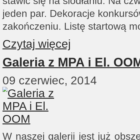
stawić się na siodłaniu. Na c
jeden par. Dekoracje konkursó
zakończeniu. Listę startową m
Czytaj więcej
Galeria z MPA i El. OO
09 czerwiec, 2014
W naszej galerii jest już obsz