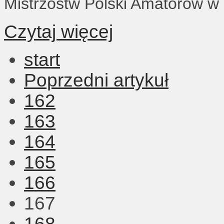
Mistrzostw Polski Amatorów 
Czytaj więcej
start
Poprzedni artykuł
162
163
164
165
166
167
168