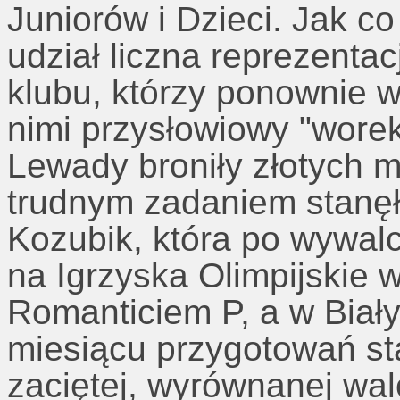
Juniorów i Dzieci. Jak co
udział liczna reprezent
klubu, którzy ponownie wr
nimi przysłowiowy "worek
Lewady broniły złotych m
trudnym zadaniem stanę
Kozubik, która po wywalc
na Igrzyska Olimpijskie w
Romanticiem P, a w Biał
miesiącu przygotowań st
zaciętej, wyrównanej wa