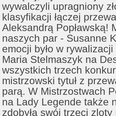
wywalczyli upragniony zł
klasyfikacji łączej prze
Aleksandrą Popławską! M
naszych par - Susanne Kr
emocji było w rywalizacj
Maria Stelmaszyk na Des
wszystkich trzech konkur
mistrzowski tytuł z prze
parą. W Mistrzostwach P
na Lady Legende także n
zdobyła swój trzeci zloty