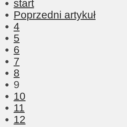
start
Poprzedni artykuł
4
5
6
7
8
9
10
11
12