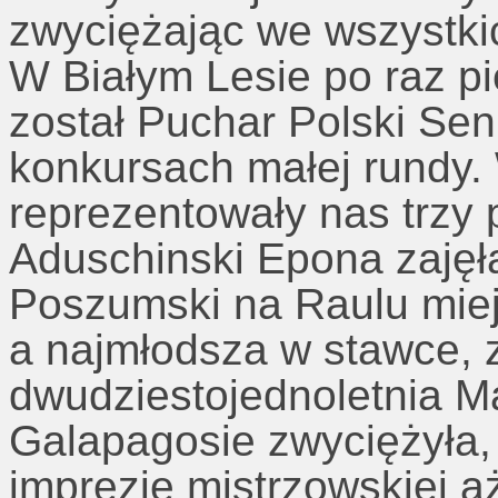
zwyciężając we wszystki
W Białym Lesie po raz pi
został Puchar Polski Sen
konkursach małej rundy. 
reprezentowały nas trzy
Aduschinski Epona zajęła
Poszumski na Raulu miej
a najmłodsza w stawce, 
dwudziestojednoletnia M
Galapagosie zwyciężyła,
imprezie mistrzowskiej a