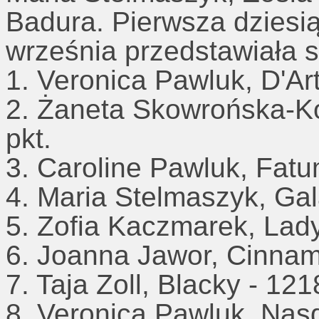
Badura. Pierwsza dziesi
września przedstawiała s
1. Veronica Pawluk, D'Ar
2. Żaneta Skowrońska-Ko
pkt.
3. Caroline Pawluk, Fatu
4. Maria Stelmaszyk, Gal
5. Zofia Kaczmarek, Lad
6. Joanna Jawor, Cinnam
7. Taja Zoll, Blacky - 121
8. Veronica Pawluk, Nasd