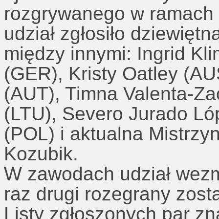
rozgrywanego w ramach 
udział zgłosiło dziewiętn
między innymi: Ingrid K
(GER), Kristy Oatley (A
(AUT), Timna Valenta-Za
(LTU), Severo Jurado Ló
(POL) i aktualna Mistrzy
Kozubik.
W zawodach udział wezm
raz drugi rozegrany zosta
Listy zgłoszonych par zn