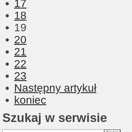
17
18
19
20
21
22
23
Następny artykuł
koniec
Szukaj w serwisie