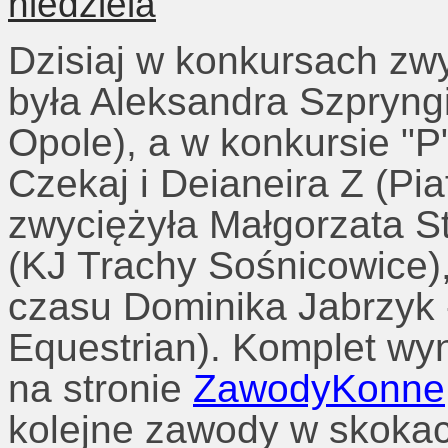
Dzisiaj w konkursach zwy
była Aleksandra Szpryngi
Opole), a w konkursie "
Czekaj i Deianeira Z (Pi
zwyciężyła Małgorzata S
(KJ Trachy Sośnicowice),
czasu Dominika Jabrzyk - 
Equestrian). Komplet wy
na stronie
ZawodyKonne
kolejne zawody w skokac