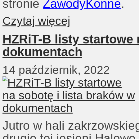
stronie
ZawodyKonne
.
Czytaj więcej
HZRiT-B listy startowe 
dokumentach
14 październik, 2022
Jutro w hali zakrzowsk
drugie tej jesieni Halow