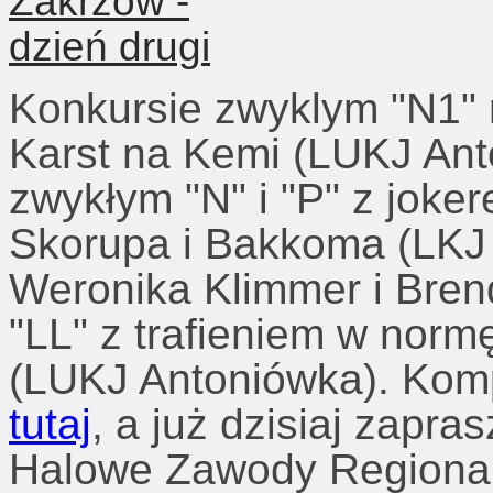
Konkursie zwyklym "N1" 
Karst na Kemi (LUKJ Ant
zwykłym "N" i "P" z joke
Skorupa i Bakkoma (LKJ
Weronika Klimmer i Bren
"LL" z trafieniem w norm
(LUKJ Antoniówka). Kom
tutaj
, a już dzisiaj zapr
Halowe Zawody Regional