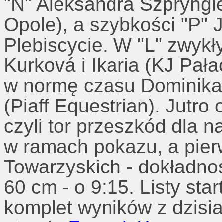
"N" Aleksandra Szpryngie
Opole), a szybkości "P" 
Plebiscycie. W "L" zwykł
Kurková i Ikaria (KJ Pała
w normę czasu Dominika J
(Piaff Equestrian). Jutr
czyli tor przeszkód dla 
w ramach pokazu, a pie
Towarzyskich - dokładno
60 cm - o 9:15. Listy sta
komplet wyników z dzisi