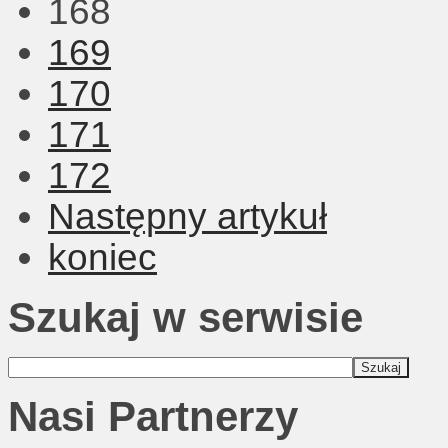
168
169
170
171
172
Następny artykuł
koniec
Szukaj w serwisie
Nasi Partnerzy