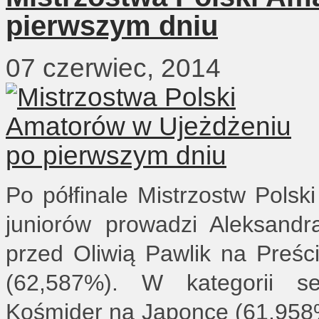
pierwszym dniu
07 czerwiec, 2014
Po półfinale Mistrzostw Polsk
juniorów prowadzi Aleksand
przed Oliwią Pawlik na Preśc
(62,587%). W kategorii sen
Kośmider na Japonce (61,958%