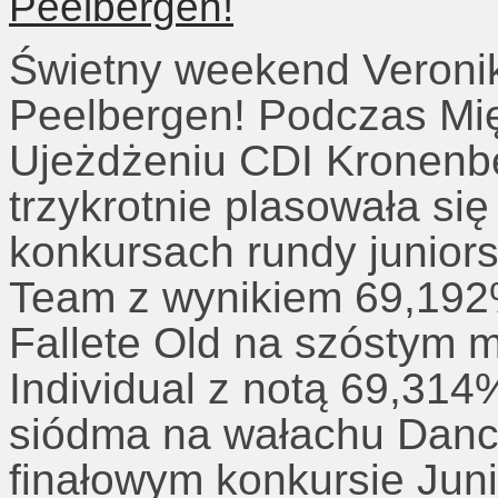
Świetny weekend Veroni
Peelbergen! Podczas M
Ujeżdżeniu CDI Kronenb
trzykrotnie plasowała si
konkursach rundy juniors
Team z wynikiem 69,192%
Fallete Old na szóstym m
Individual z notą 69,314%
siódma na wałachu Dancl
finałowym konkursie Juni