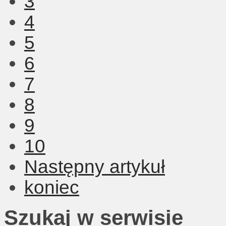
3
4
5
6
7
8
9
10
Następny artykuł
koniec
Szukaj w serwisie