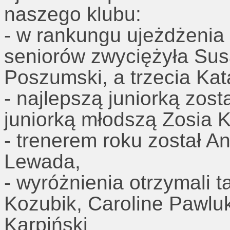
naszego klubu:
- w rankungu ujeżdżenia
seniorów zwyciężyła Susa
Poszumski, a trzecia Kat
- najlepszą juniorką zost
juniorką młodszą Zosia 
- trenerem roku został A
Lewada,
- wyróżnienia otrzymali
Kozubik, Caroline Pawluk
Karpiński