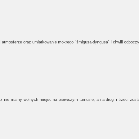
 atmosferze oraz umiarkowanie mokrego "śmigusa-dyngusa" i chwili odpocz
 nie mamy wolnych miejsc na pierwszym turnusie, a na drugi i trzeci zostało