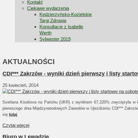
Kontakt
Ciekawe wydarzenia
Kędzierzyńsko-Kozielskie
Targi Zdrowia
Konsultacje z Isabelle
Werth
Sylwester 2019
AKTUALNOŚCI
CDI*** Zakrzów - wyniki dzień pierwszy i listy star
25 kwiecień, 2014
Svetlana Kiseliova na Parishu (UKR) z wynikiem 67,220% zwyciężyła w 
pierwszego dnia Międzynarodowych Zawodów w Ujeżdżeniu CDI*** Zakrz
się
tutaj
.
Czytaj więcej
Biuro w Lewadzie