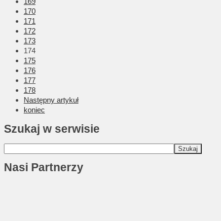
169
170
171
172
173
174
175
176
177
178
Następny artykuł
koniec
Szukaj w serwisie
Nasi Partnerzy