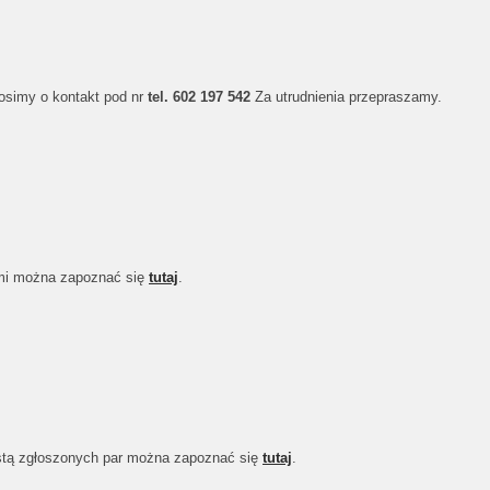
osimy o kontakt pod nr
tel. 602 197 542
Za utrudnienia przepraszamy.
ymi można zapoznać się
tutaj
.
istą zgłoszonych par można zapoznać się
tutaj
.