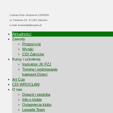
Ludowy Klub Jeździecki LEWADA,
ul. Parkowa 23, 47-263 Zakrzów
e-mail: lewada@kjlewada.pl
Aktualności
Zawody
Propozycje
Wyniki
CDI Zakrzów
Kursy i szkolenia
Instruktor JK PZJ
Trening i sędziowanie
kategorii Dzieci
Art Cup
CDI WROCŁAW
O nas
Dojazd i siedziba
Info o klubie
Osiągnięcia klubu
Lewada Team