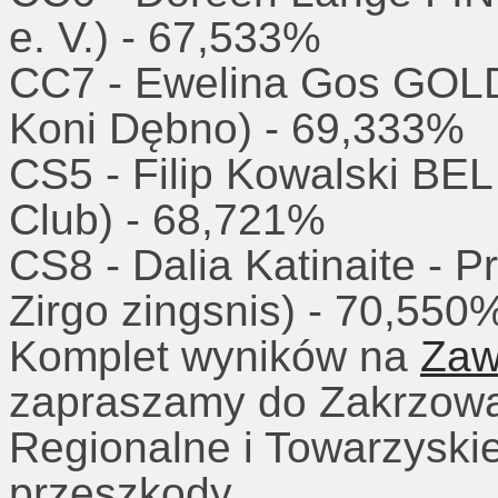
e. V.) - 67,533%
CC7 - Ewelina Gos GO
Koni Dębno) - 69,333%
CS5 - Filip Kowalski BE
Club) - 68,721%
CS8 - Dalia Katinaite - 
Zirgo zingsnis) - 70,550
Komplet wyników na
Zaw
zapraszamy do Zakrzow
Regionalne i Towarzyski
przeszkody.