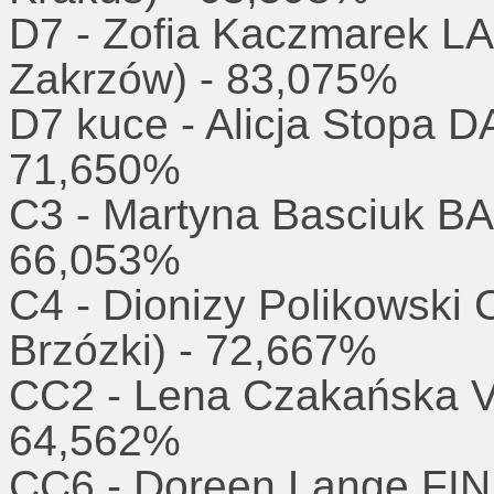
D7 - Zofia Kaczmarek 
Zakrzów) - 83,075%
D7 kuce - Alicja Stopa 
71,650%
C3 - Martyna Basciuk BA
66,053%
C4 - Dionizy Polikowsk
Brzózki) - 72,667%
CC2 - Lena Czakańska 
64,562%
CC6 - Doreen Lange FIN