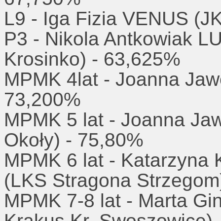
L9 - Iga Fizia VENUS (J
P3 - Nikola Antkowiak 
Krosinko) - 63,625%
MPMK 4lat - Joanna Jaw
73,200%
MPMK 5 lat - Joanna Ja
Okoły) - 75,80%
MPMK 6 lat - Katarzyn
(LKS Stragona Strzegom
MPMK 7-8 lat - Marta 
Krakus Kr. Swoszowice)