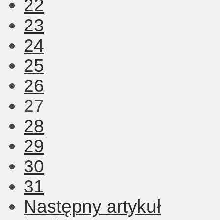
22
23
24
25
26
27
28
29
30
31
Następny artykuł