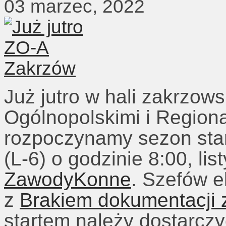
03 marzec, 2022
Już jutro w hali zakrzo
Ogólnopolskimi i Region
rozpoczynamy sezon sta
(L-6) o godzinie 8:00, li
ZawodyKonne
. Szefów e
z
Brakiem dokumentacji 
startem należy dostarcz