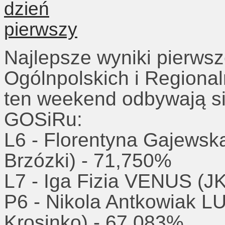
Najlepsze wyniki pierw
Ogólnpolskich i Regional
ten weekend odbywają si
GOSiRu:
L6 - Florentyna Gajewsk
Brzózki) - 71,750%
L7 - Iga Fizia VENUS (J
P6 - Nikola Antkowiak 
Krosinko) - 67,083%