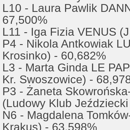
L10 - Laura Pawlik DANN
67,500%
L11 - Iga Fizia VENUS (
P4 - Nikola Antkowiak 
Krosinko) - 60,682%
L3 - Marta Ginda LE P
Kr. Swoszowice) - 68,9
P3 - Żaneta Skowrońska
(Ludowy Klub Jeździeck
N6 - Magdalena Tomkó
Krakus) - 63,598%