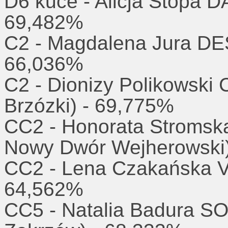
D6 kuce - Alicja Stopa 
69,482%
C2 - Magdalena Jura DE
66,036%
C2 - Dionizy Polikowsk
Brzózki) - 69,775%
CC2 - Honorata Stromsk
Nowy Dwór Wejherowski)
CC2 - Lena Czakańska 
64,562%
CC5 - Natalia Badura 