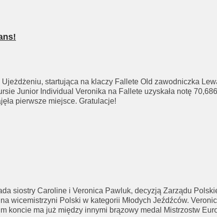
ans!
dżeniu, startująca na klaczy Fallete Old zawodniczka Lewady
rsie Junior Individual Veronika na Fallete uzyskała notę 70,686
ęła pierwsze miejsce. Gratulacje!
ada siostry Caroline i Veronica Pawluk, decyzją Zarządu Pols
a wicemistrzyni Polski w kategorii Młodych Jeźdźców. Veronica
im koncie ma już między innymi brązowy medal Mistrzostw Euro