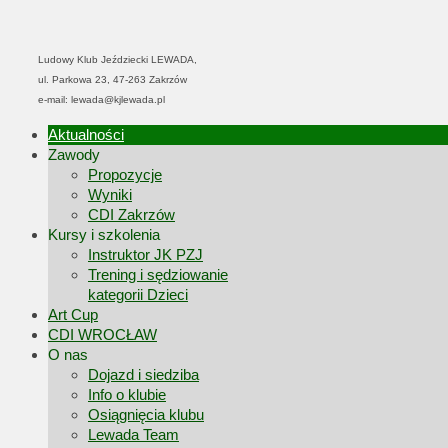
Ludowy Klub Jeździecki LEWADA,
ul. Parkowa 23, 47-263 Zakrzów
e-mail: lewada@kjlewada.pl
Aktualności
Zawody
Propozycje
Wyniki
CDI Zakrzów
Kursy i szkolenia
Instruktor JK PZJ
Trening i sędziowanie
kategorii Dzieci
Art Cup
CDI WROCŁAW
O nas
Dojazd i siedziba
Info o klubie
Osiągnięcia klubu
Lewada Team