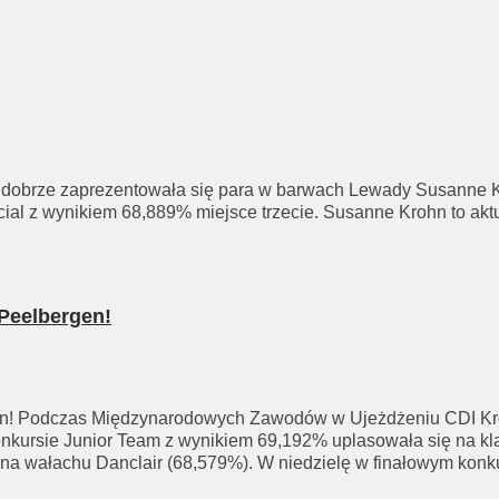
brze zaprezentowała się para w barwach Lewady Susanne Kroh
ial z wynikiem 68,889% miejsce trzecie. Susanne Krohn to aktu
Peelbergen!
n! Podczas Międzynarodowych Zawodów w Ujeżdżeniu CDI Kron
onkursie Junior Team z wynikiem 69,192% uplasowała się na kl
ma na wałachu Danclair (68,579%). W niedzielę w finałowym kon