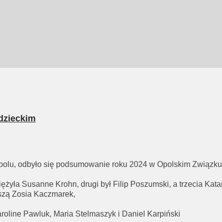
dzieckim
Opolu, odbyło się podsumowanie roku 2024 w Opolskim Związk
żyła Susanne Krohn, drugi był Filip Poszumski, a trzecia Kata
dszą Zosia Kaczmarek,
roline Pawluk, Maria Stelmaszyk i Daniel Karpiński