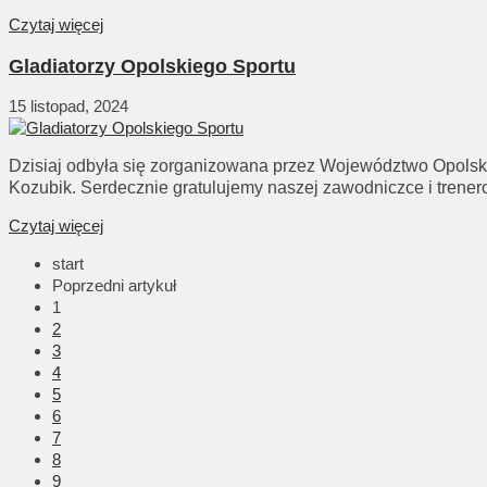
Czytaj więcej
Gladiatorzy Opolskiego Sportu
15 listopad, 2024
Dzisiaj odbyła się zorganizowana przez Województwo Opolski
Kozubik. Serdecznie gratulujemy naszej zawodniczce i trene
Czytaj więcej
start
Poprzedni artykuł
1
2
3
4
5
6
7
8
9