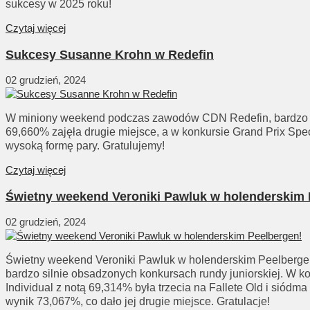
sukcesy w 2025 roku!
Czytaj więcej
Sukcesy Susanne Krohn w Redefin
02 grudzień, 2024
W miniony weekend podczas zawodów CDN Redefin, bardzo do
69,660% zajęła drugie miejsce, a w konkursie Grand Prix Spec
wysoką formę pary. Gratulujemy!
Czytaj więcej
Świetny weekend Veroniki Pawluk w holenderskim 
02 grudzień, 2024
Świetny weekend Veroniki Pawluk w holenderskim Peelberge
bardzo silnie obsadzonych konkursach rundy juniorskiej. W k
Individual z notą 69,314% była trzecia na Fallete Old i siód
wynik 73,067%, co dało jej drugie miejsce. Gratulacje!