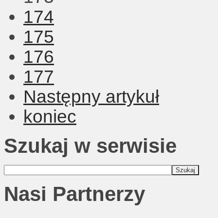
174
175
176
177
Następny artykuł
koniec
Szukaj w serwisie
Nasi Partnerzy