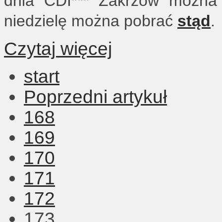
dnia CDI*** Zakrzów możn
niedzielę można pobrać
stąd
.
Czytaj więcej
start
Poprzedni artykuł
168
169
170
171
172
173